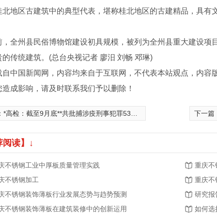
桂北地区古建筑中的典型代表，堪称桂北地区的古建精品，具有
全州县民俗博物馆建设初具规模，被列为全州县重大建设项目
的传统建筑。(总台央视记者 廖汨 刘畅 邓琳)
载自中国新闻网，内容均来自于互联网，不代表本站观点，内容
您造成影响，请及时联系我们予以删除！
：
*高检：截至9月底**共批捕涉疫刑事犯罪5335件6480人
下一篇
荐阅读】↓
庆不锈钢工业中厚板质量管理实践
重庆不
庆不锈钢加工
重庆不
庆不锈钢装饰薄板行业发展态势与趋势预测
研究报
庆不锈钢装饰薄板在建筑装修中的创新运用
如何选