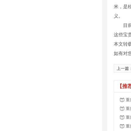
米，是
义。
目前，
这些宝贵
本文转
如有对
上一篇
【推
重
重
重
重