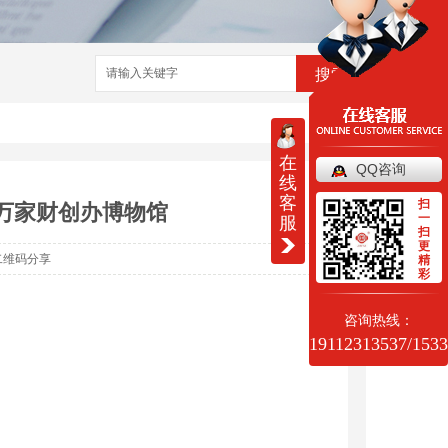
搜索
在
QQ咨询
线
客
扫
千万家财创办博物馆
一
服
扫
更
二维码分享
精
彩
咨询热线：
19112313537/153