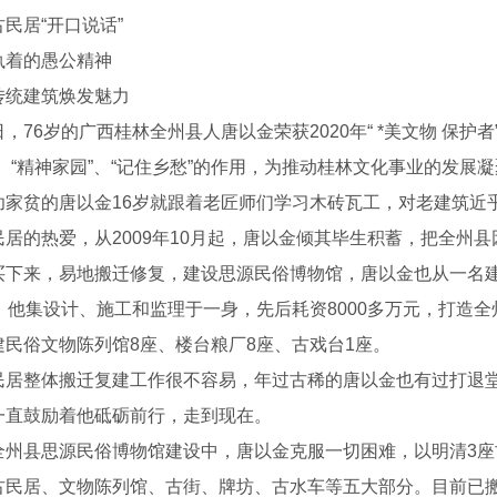
居“开口说话”
着的愚公精神
建筑焕发魅力
6岁的广西桂林全州县人唐以金荣获2020年“ *美文物 保护
、“精神家园”、“记住乡愁”的作用，为推动桂林文化事业的发展
贫的唐以金16岁就跟着老匠师们学习木砖瓦工，对老建筑近
民居的热爱，从2009年10月起，唐以金倾其毕生积蓄，把全州
买下来，易地搬迁修复，建设思源民俗博物馆，唐以金也从一名
来，他集设计、施工和监理于一身，先后耗资8000多万元，打造
建民俗文物陈列馆8座、楼台粮厂8座、古戏台1座。
整体搬迁复建工作很不容易，年过古稀的唐以金也有过打退堂
一直鼓励着他砥砺前行，走到现在。
县思源民俗博物馆建设中，唐以金克服一切困难，以明清3座古
古民居、文物陈列馆、古街、牌坊、古水车等五大部分。目前已搬迁