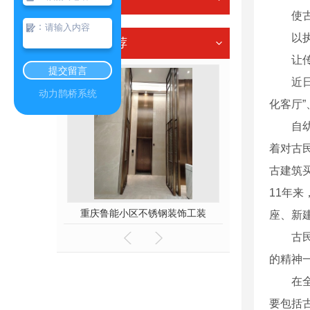
使古民
：
以执
热门推荐
让传统
提交留言
近日，7
动力鹊桥系统
化客厅”
自幼家
着对古
古建筑
11年
重庆鲁能小区不锈钢装饰工装
重庆焊接成品件
座、新
古民居
的精神
在全州
要包括