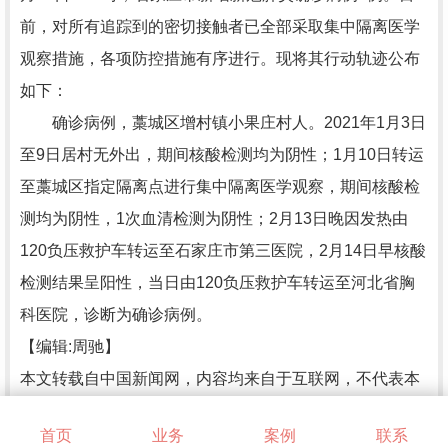
前，对所有追踪到的密切接触者已全部采取集中隔离医学
观察措施，各项防控措施有序进行。现将其行动轨迹公布
如下：
确诊病例，藁城区增村镇小果庄村人。2021年1月3日
至9日居村无外出，期间核酸检测均为阴性；1月10日转运
至藁城区指定隔离点进行集中隔离医学观察，期间核酸检
测均为阴性，1次血清检测为阴性；2月13日晚因发热由
120负压救护车转运至石家庄市第三医院，2月14日早核酸
检测结果呈阳性，当日由120负压救护车转运至河北省胸
科医院，诊断为确诊病例。
【编辑:周驰】
本文转载自中国新闻网，内容均来自于互联网，不代表本
站观点，内容版权归属原作者及站点所有，如有对您造成
首页
业务
案例
联系
影响，请及时联系我们予以删除！