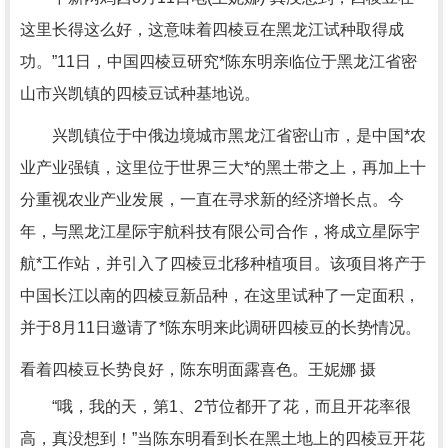
这里长得这么好，这意味着四棱豆在黑龙江试种取得成
功。”11日，中国四棱豆研究*陈东明亲临位于黑龙江省密
山市兴凯镇的四棱豆试种基地说。
兴凯镇位于中俄边境城市黑龙江省密山市，是中国*农
业产业强镇，这里位于世界三大*的黑土带之上，再加上十
分重视农业产业发展，一直在寻求新的经济增长点。今
年，与黑龙江星际宇航科技有限公司合作，将成立星际宇
航*工作站，并引入了四棱豆北移种植项目。该项目将产于
中国长江以南的四棱豆新品种，在这里试种了一定面积，
并于8月11日邀请了*陈东明来此调研四棱豆的长势情况。
看着四棱豆长势良好，陈东明面露喜色。王妮娜 摄
“哦，我的天，第1、2节位都开了花，而且开花率很
高，真没想到！”当陈东明看到长在黑土地上的四棱豆开花