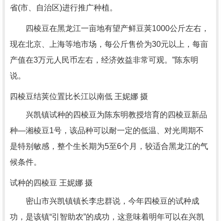
省(市、自治区)进行推广种植。
四棱豆在黑龙江一亩地有望产鲜豆荚1000公斤左右，
现在北京、上海等地市场，每公斤售价为30元以上，每亩
产值在3万元人民币左右，经济效益非常可观。”陈东明
说。
四棱豆结荚位置比长江以南低 王妮娜 摄
兴凯镇试种的四棱豆为陈东明教授培育的四棱豆新品
种—湘棱豆1号，该品种可以耐一定的低温、对光周期不
是特别敏感，整个生长期为5至6个月，较适合黑龙江的气
候条件。
试种的四棱豆 王妮娜 摄
密山市兴凯镇镇长李忠群说，今年四棱豆的试种成
功，是该镇“引智助农”的成功，这意味着明年可以在兴凯