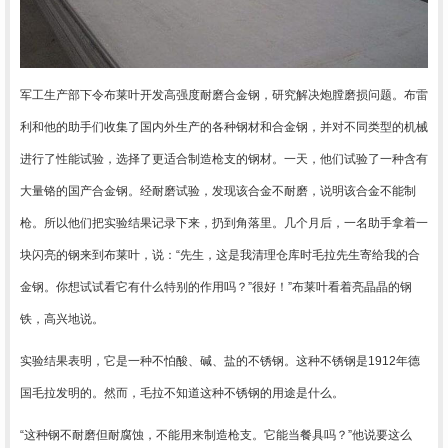
军工生产部下令布莱叶开发高强度耐磨合金钢，研究解决炮膛磨损问题。布雷
利和他的助手们收集了国内外生产的各种钢材和合金钢，并对不同类型的机械
进行了性能试验，选择了更适合制造枪支的钢材。一天，他们试验了一种含有
大量铬的国产合金钢。经耐磨试验，发现该合金不耐磨，说明该合金不能制
枪。所以他们把实验结果记录下来，扔到角落里。几个月后，一名助手拿着一
块闪亮的钢来到布莱叶，说：
“
先生，这是我清理仓库时毛拉先生寄给我的合
金钢。你想试试看它有什么特别的作用吗？
”
很好！
”
布莱叶看着亮晶晶的钢
铁，高兴地说。
实验结果表明，它是一种不怕酸、碱、盐的不锈钢。这种不锈钢是
1912
年德
国毛拉发明的。然而，毛拉不知道这种不锈钢的用途是什么。
“
这种钢不耐磨但耐腐蚀，不能用来制造枪支。它能当餐具吗？
”
他说要这么