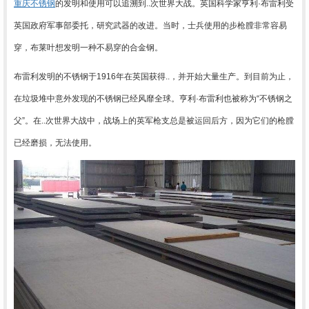
重庆
不锈钢
的发明和使用可以追溯到..次世界大战。英国科学家亨利
·
布雷利受
英国政府军事部委托，研究武器的改进。当时，士兵使用的步枪膛非常容易
穿，布莱叶想发明一种不易穿的合金钢。
布雷利发明的不锈钢于
1916
年在英国获得..，并开始大量生产。到目前为止，
在垃圾堆中意外发现的不锈钢已经风靡全球。亨利
·
布雷利也被称为
“
不锈钢之
父
”
。在..次世界大战中，战场上的英军枪支总是被运回后方，因为它们的枪膛
已经磨损，无法使用。