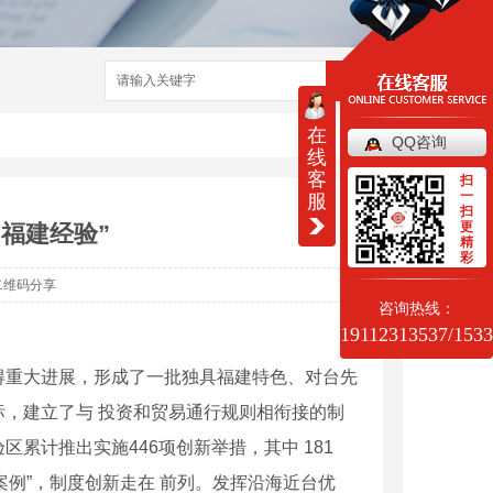
搜索
在
QQ咨询
线
客
扫
一
服
扫
更
福建经验”
精
彩
二维码分享
咨询热线：
19112313537/153
重大进展，形成了一批独具福建特色、对台先
，建立了与 投资和贸易通行规则相衔接的制
累计推出实施446项创新举措，其中 181
践案例”，制度创新走在 前列。发挥沿海近台优