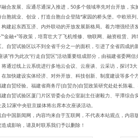
岸融合发展、应通尽通深入推进，50多个领域率先对台开放，实
持台胞就业、创业，打造台胞台企登陆*家园的桥头堡。中欧班列
，构建起东西互济、内外联动的开放发展新格局。着力增强经济
税+”“金融+”等政策，培育壮大了飞机维修、物联网、融资租赁
区。自贸试验区以不到全省千分之一的面积，引进了全省四成的
谈”作为此次“行走自贸区”活动重要组成部分，由福建省委网信
。将通过线上云系统进行多地云会议、云座谈、云采访，探讨3大
，在加快建设实体经济、对外开放、科技创新、制度建设等多个方
福建自贸经验。福建省商务厅(自贸办)自贸政策研究处处长陈羲
品件
福建自贸试验区厦门片区管委会办公室副主任谢毅力、平潭综合
士及12家中央驻京媒体将出席本次座谈活动。
载自中国新闻网，内容均来自于互联网，不代表本站观点，内容
您造成影响，请及时联系我们予以删除！