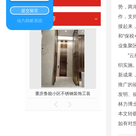
势，两
提交留言
作，支
热门推荐
动力鹊桥系统
接起来
和“保
业集聚
“云座
织实施
新成果
推广的
工程厂家
重庆鲁能小区不锈钢装饰工装
重庆焊接成
发明、
林力博
本文转
如有对