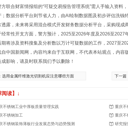
警方联合财富情报组的“可疑交易报告管理系统”需人手输入资料
产；数据分析平台则节省人力，由AI绘制数据图及初步评估洗钱
露，未来将采用混合模式开发财务数据分析平台，采购现成商
性开支方面，警方预计，2025至2026年度及2026至202
期将涉及资料搜集及分析数以万计可疑数据的工作，2027至2028
载自中国新闻网，内容均来自于互联网，不代表本站观点，内容
造成影响，请及时联系我们予以删除！
：
选用金属纤维激光切割机应注意哪些方面
下一篇
荐阅读】↓
庆不锈钢工业中厚板质量管理实践
重庆不
庆不锈钢加工
重庆不
庆不锈钢装饰薄板行业发展态势与趋势预测
研究报