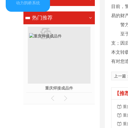
动力鹊桥系统
目前，
易的财
热门推荐
警方透
至于经常
支；因后
本文转
有对您
上一篇
钢装饰工装
重庆焊接成品件
【推
重
重
重