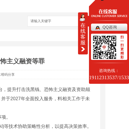
搜索
在
QQ咨询
线
客
扫
一
服
扫
更
精
彩
恐怖主义融资等罪
咨询热线：
二维码分享
19112313537/153
平台，提升打击洗黑钱、恐怖主义融资及资助颠
并于2027年全面投入服务，料相关工作于未
事项。
I)等技术协助策略性分析，以提高决策效率。